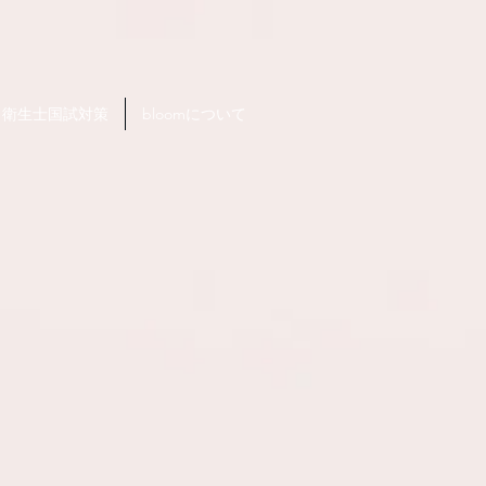
衛生士国試対策
bloomについて