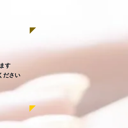
します
ください